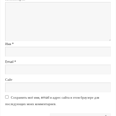
Имя
*
Email
*
Сайт
Сохранить моё имя, email и адрес сайта в этом браузере для
последующих моих комментариев.