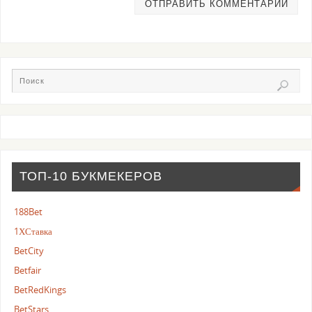
ТОП-10 БУКМЕКЕРОВ
188Bet
1ХСтавка
BetCity
Betfair
BetRedKings
BetStars