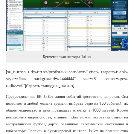
Букмекерская контора 1xbet
[su_button url=»http://profistavki.com/web/1xbet» target=»blank»
style=»flat» background=»#444444″ size=»8″ center=»yes»
radius=»0″]Сделать ставку[/su_button]
Предоставленная БК 1хБет линия событий достаточно широкая. Она
позволяет в любой момент времени выбрать одно из 150 событий, их
общее количество в день превышает отметку в 1000 матчей. Кроме
популярных видов спорта, в линии 1хБет можно встретить ставки на
австралийский футбол, дартс, различные атлетические состязания и
киберспорт. Роспись в букмекерской конторе 1хБет на большинство