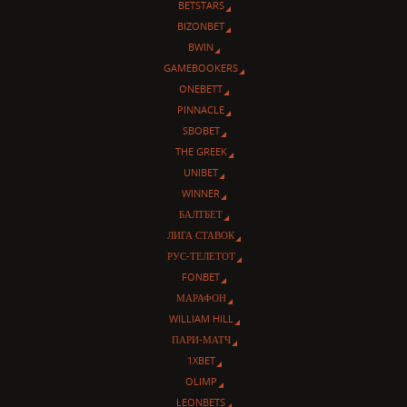
BETSTARS
BIZONBET
BWIN
GAMEBOOKERS
ONEBETT
PINNACLE
SBOBET
THE GREEK
UNIBET
WINNER
БАЛТБЕТ
ЛИГА СТАВОК
РУС-ТЕЛЕТОТ
FONBET
МАРАФОН
WILLIAM HILL
ПАРИ-МАТЧ
1XBET
OLIMP
LEONBETS