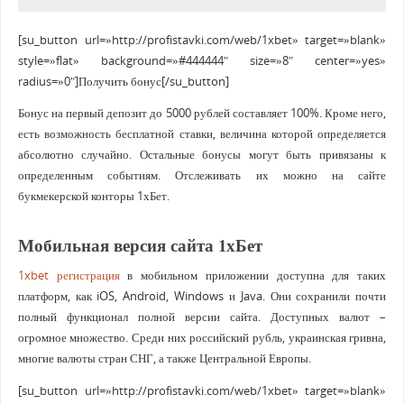
[su_button url=»http://profistavki.com/web/1xbet» target=»blank»
style=»flat» background=»#444444″ size=»8″ center=»yes»
radius=»0″]Получить бонус[/su_button]
Бонус на первый депозит до 5000 рублей составляет 100%. Кроме него,
есть возможность бесплатной ставки, величина которой определяется
абсолютно случайно. Остальные бонусы могут быть привязаны к
определенным событиям. Отслеживать их можно на сайте
букмекерской конторы 1хБет.
Мобильная версия сайта 1хБет
1xbet регистрация
в м
обильном приложении доступна для таких
платформ, как iOS, Android, Windows и Java. Они сохранили почти
полный функционал полной версии сайта. Доступных валют –
огромное множество. Среди них российский рубль, украинская гривна,
многие валюты стран СНГ, а также Центральной Европы.
[su_button url=»http://profistavki.com/web/1xbet» target=»blank»