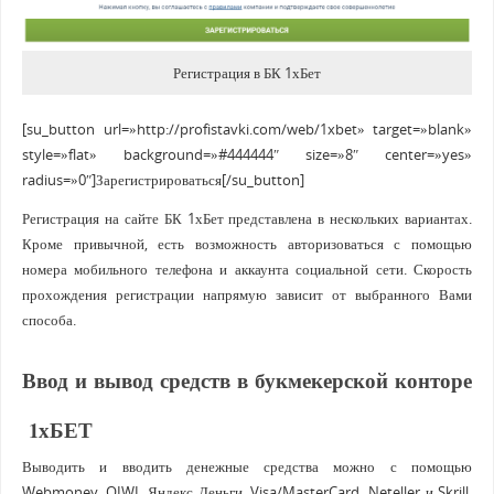
Регистрация в БК 1хБет
[su_button url=»http://profistavki.com/web/1xbet» target=»blank»
style=»flat» background=»#444444″ size=»8″ center=»yes»
radius=»0″]Зарегистрироваться[/su_button]
Регистрация на сайте БК 1хБет представлена в нескольких вариантах.
Кроме привычной, есть возможность авторизоваться с помощью
номера мобильного телефона и аккаунта социальной сети. Скорость
прохождения регистрации напрямую зависит от выбранного Вами
способа.
Ввод и вывод средств в букмекерской конторе
1хБЕТ
Выводить и вводить денежные средства можно с помощью
Webmoney, QIWI, Яндекс Деньги, Visa/MasterCard, Neteller и Skrill.