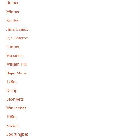
Unibet
Winner
БалтБет
Лига Ставок
Рус-Телетот
Fonbet
Марафон
William Hill
Пари-Матч
1xBet
Olimp
Leonbets
Winlinebet
10Bet
Favbet
Sportingbet