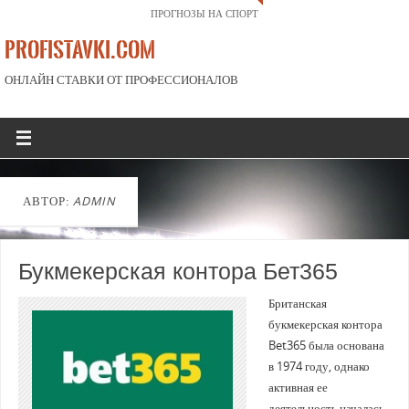
ПРОГНОЗЫ НА СПОРТ
PROFISTAVKI.COM
ОНЛАЙН СТАВКИ ОТ ПРОФЕССИОНАЛОВ
АВТОР:
ADMIN
Букмекерская контора Бет365
Британская
букмекерская контора
Bet365 была основана
в 1974 году, однако
активная ее
деятельность началась