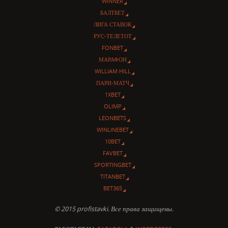
WINNER
БАЛТБЕТ
ЛИГА СТАВОК
РУС-ТЕЛЕТОТ
FONBET
МАРАФОН
WILLIAM HILL
ПАРИ-МАТЧ
1XBET
OLIMP
LEONBETS
WINLINEBET
10BET
FAVBET
SPORTINGBET
TITANBET
BET365
© 2015 profistavki. Все права защищены.