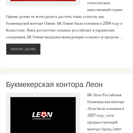
относительно
качественный сервис.
Однако далеко не всем удалось достичь таких успехов, как
букмекерской конторе Олимп. БК Олимп была основана в 2004 году в
Казахстане. Имея достаточно сильных российских и украинских
соперников, БК Олимп выдержал конкуренцию и вышел за пределы …
ЧИТАТЬ ДАЛЕЕ
Букмекерская контора Леон
БК Леон Российская
букмекерская контора
Леон была основана в
2007 году, хотя
предшествующий
конторе бренд Leon