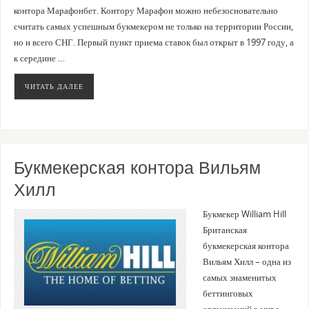
контора Марафонбет. Контору Марафон можно небезосновательно
считать самых успешным букмекером не только на территории России,
но и всего СНГ. Первый пункт приема ставок был открыт в 1997 году, а
к середине …
ЧИТАТЬ ДАЛЕЕ
Букмекерская контора Вильям
Хилл
Букмекер William Hill
Британская
букмекерская контора
Вильям Хилл – одна из
самых знаменитых
беттинговых