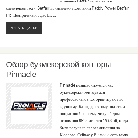
компания Betfair заработала в
следующем году. Betfair принадлежит компании Paddy Power Betfair
Plc. Центральный офис БК …
ЧИТАТЬ ДАЛЕЕ
Обзор букмекерской конторы
Pinnacle
Pinnacle позиционируется как
букмекерская контора для
профессионалов, которые играют по
крупному. Благодаря этому она стала
популярной по всему миру. Годом
основания БК считается 1998-ой, когда
была получена первая лицензия на
Кюрасао. Сейчас у Pinnacle есть также