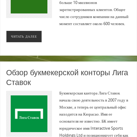
больше 10 миллионов
зарегистрированных клиентов. Общее
число сотрудников компании на данный
момент составляет около 600 человек.
ЧИТАТЬ ДАЛЕЕ
Обзор букмекерской конторы Лига
Ставок
Букмекерская кантора Лига Ставок
начала свою деятельность в 2007 году в
Москве, а теперь ее центральный офис
находится на Кюрасао. Имя ее
основателя не известно. БК имеет
юридическое имя Interactive Sports
Holdings Ltd и позиционирует себя как