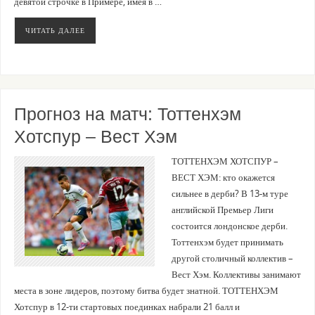
девятой строчке в Примере, имея в …
ЧИТАТЬ ДАЛЕЕ
Прогноз на матч: Тоттенхэм
Хотспур – Вест Хэм
ТОТТЕНХЭМ ХОТСПУР –
ВЕСТ ХЭМ: кто окажется
сильнее в дерби? В 13-м туре
английской Премьер Лиги
состоится лондонское дерби.
Тоттенхэм будет принимать
другой столичный коллектив –
Вест Хэм. Коллективы занимают
места в зоне лидеров, поэтому битва будет знатной. ТОТТЕНХЭМ
Хотспур в 12-ти стартовых поединках набрали 21 балл и