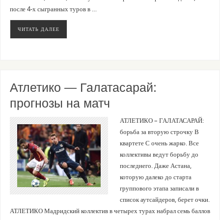
после 4-х сыгранных туров в …
ЧИТАТЬ ДАЛЕЕ
Атлетико — Галатасарай:
прогнозы на матч
АТЛЕТИКО – ГАЛАТАСАРАЙ:
борьба за вторую строчку В
квартете С очень жарко. Все
коллективы ведут борьбу до
последнего. Даже Астана,
которую далеко до старта
группового этапа записали в
список аутсайдеров, берет очки.
АТЛЕТИКО Мадридский коллектив в четырех турах набрал семь баллов