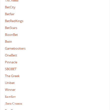
1ХСтавка
BetCity
Betfair
BetRedKings
BetStars
BizonBet
Bwin
Gamebookers
OneBett
Pinnacle
SBOBET
The Greek
Unibet
Winner
БалтБет
Лига Ставок