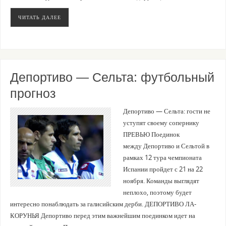
ЧИТАТЬ ДАЛЕЕ
Депортиво — Сельта: футбольный
прогноз
Депортиво — Сельта: гости не
уступят своему сопернику
ПРЕВЬЮ Поединок
между Депортиво и Сельтой в
рамках 12 тура чемпионата
Испании пройдет с 21 на 22
ноября. Команды выглядят
неплохо, поэтому будет
интересно понаблюдать за галисийским дерби. ДЕПОРТИВО ЛА-
КОРУНЬЯ Депортиво перед этим важнейшим поединком идет на