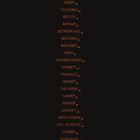
188BET
1ХСТАВКА
BETCITY
BETFAIR
BETREDKINGS
BETSTARS
BIZONBET
BWIN
GAMEBOOKERS
ONEBETT
PINNACLE
SBOBET
THE GREEK
UNIBET
WINNER
БАЛТБЕТ
ЛИГА СТАВОК
РУС-ТЕЛЕТОТ
FONBET
МАРАФОН