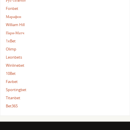
Рус-Телетот
Fonbet
Марафон
William Hill
Пари-Матч
1xBet
Olimp
Leonbets
Winlinebet
10Bet
Favbet
Sportingbet
Titanbet
Bet365