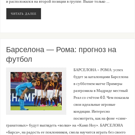
и расположился на второй позиции в группе. Выше только …
ЧИТАТЬ ДАЛЕЕ
Барселона — Рома: прогноз на
футбол
БАРСЕЛОНА – РОМА: успех
будет за каталонцами Барселона
в субботнем матче Примеры
разгромила в Мадриде местный
Реал со счётом 4:0. Чем показала
свои идеальные игровые
кондиции. Интересно
посмотреть, как на фоне «сине-
гранатовых» будут выглядеть «волки» на «Камп Ноу». БАРСЕЛОНА
«Барса», на радость ее поклонников, смола научится играть без своего