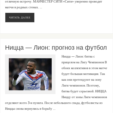
отличную встречу. МАНЧЕСТЕР СИТИ «Сити» уверенно проводят
матчи в родных стенах. …
ЧИТАТЬ ДАЛЕЕ
Ницца — Лион: прогноз на футбол
Ницца — Лион: битва с
прицелом на Лигу Чемпионов В
обоих коллективов в этом матче
будет большая мотивация. Так
как они претендуют на зону
Лиги чемпионов. Поэтому,
битва будет серьезной. НИЦЦА
Ниццу от зоны Лиги чемпионов
отделяют всего 3-и пункта. После небольшого спада, футболисты из
Ниццы снова вернулись в борьбу …