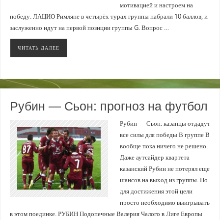
мотивацией и настроем на
победу. ЛАЦИО Римляне в четырёх турах группы набрали 10 баллов, и
заслуженно идут на первой позиции группы G. Вопрос …
ЧИТАТЬ ДАЛЕЕ
Рубин — Сьон: прогноз на футбол
Рубин — Сьон: казанцы отдадут
все силы для победы В группе В
вообще пока ничего не решено.
Даже аутсайдер квартета
казанский Рубин не потерял еще
шансов на выход из группы. Но
для достижения этой цели
просто необходимо выигрывать
в этом поединке. РУБИН Подопечные Валерия Чалого в Лиге Европы